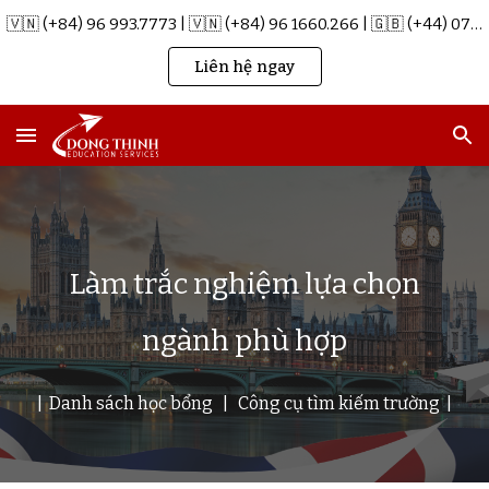
🇻🇳 (+84) 96 993.7773 | 🇻🇳 (+84) 96 1660.266 | 🇬🇧 (+44) 07715621123 | info@dongthinh.co.uk
Skip to main content
Skip to navigation
Liên hệ ngay
Làm trắc nghiệm lựa chọn
ngành phù hợp
| Danh sách học bổng
|
Công cụ tìm kiếm trường |